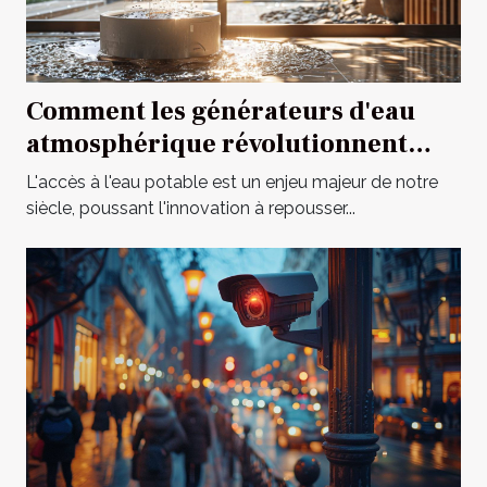
Comment les générateurs d'eau
atmosphérique révolutionnent
l'accès à l'eau potable
L'accès à l'eau potable est un enjeu majeur de notre
siècle, poussant l'innovation à repousser...