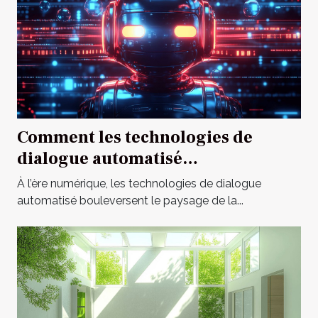
Comment les technologies de
dialogue automatisé
révolutionnent-elles la
À l’ère numérique, les technologies de dialogue
communication en ligne ?
automatisé bouleversent le paysage de la...