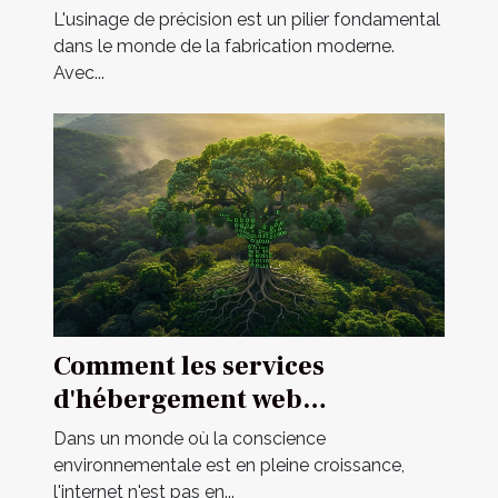
d'usinage multi-axes
L'usinage de précision est un pilier fondamental
dans le monde de la fabrication moderne.
Avec...
Comment les services
d'hébergement web
écologiques contribuent à un
Dans un monde où la conscience
internet durable
environnementale est en pleine croissance,
l'internet n'est pas en...