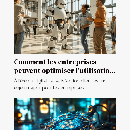
Comment les entreprises
peuvent optimiser l'utilisation
d'assistants IA pour le service
À l'ère du digital, la satisfaction client est un
client
enjeu majeur pour les entreprises....