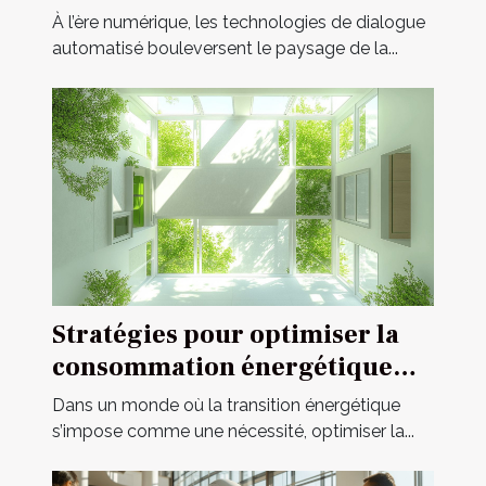
révolutionnent-elles la
À l’ère numérique, les technologies de dialogue
communication en ligne ?
automatisé bouleversent le paysage de la...
Stratégies pour optimiser la
consommation énergétique
dans l'habitat moderne
Dans un monde où la transition énergétique
s’impose comme une nécessité, optimiser la...