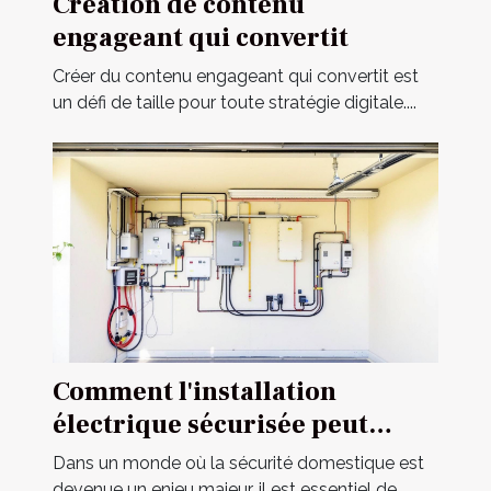
Création de contenu
engageant qui convertit
Créer du contenu engageant qui convertit est
un défi de taille pour toute stratégie digitale....
Comment l'installation
électrique sécurisée peut
améliorer votre habitat ?
Dans un monde où la sécurité domestique est
devenue un enjeu majeur, il est essentiel de...