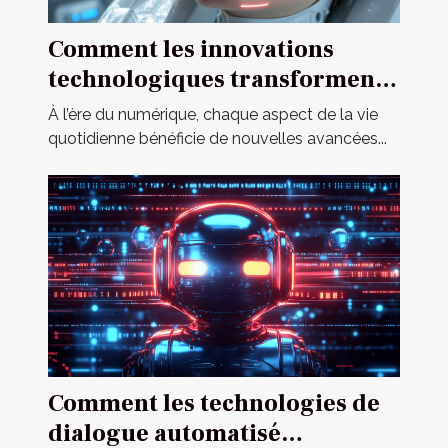
Comment les innovations
technologiques transforment-
elles les poupées pour adultes
À l’ère du numérique, chaque aspect de la vie
?
quotidienne bénéficie de nouvelles avancées...
Comment les technologies de
dialogue automatisé