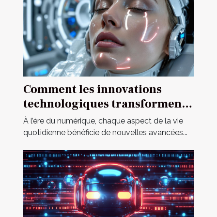
Comment les innovations
technologiques transforment-
elles les poupées pour adultes
À l’ère du numérique, chaque aspect de la vie
?
quotidienne bénéficie de nouvelles avancées...