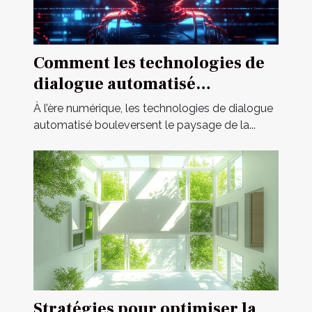
Comment les technologies de
dialogue automatisé
révolutionnent-elles la
À l’ère numérique, les technologies de dialogue
communication en ligne ?
automatisé bouleversent le paysage de la...
Stratégies pour optimiser la