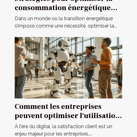
consommation énergétique
dans l'habitat moderne
Dans un monde où la transition énergétique
s’impose comme une nécessité, optimiser la...
Comment les entreprises
peuvent optimiser l'utilisation
d'assistants IA pour le service
À l'ère du digital, la satisfaction client est un
client
enjeu majeur pour les entreprises....