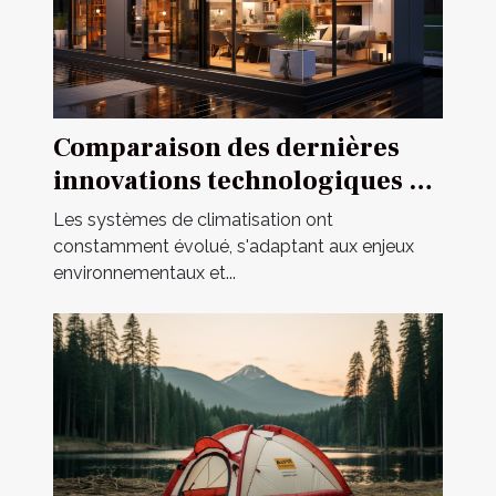
Comparaison des dernières
innovations technologiques en
matière de systèmes de
Les systèmes de climatisation ont
climatisation
constamment évolué, s'adaptant aux enjeux
environnementaux et...