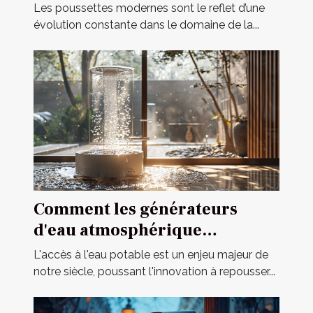
poussettes modernes
Les poussettes modernes sont le reflet d’une
évolution constante dans le domaine de la...
Comment les générateurs
d'eau atmosphérique
révolutionnent l'accès à l'eau
L'accès à l'eau potable est un enjeu majeur de
potable
notre siècle, poussant l'innovation à repousser...