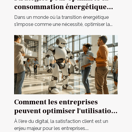
consommation énergétique
dans l'habitat moderne
Dans un monde où la transition énergétique
s’impose comme une nécessité, optimiser la...
Comment les entreprises
peuvent optimiser l'utilisation
d'assistants IA pour le service
À l'ère du digital, la satisfaction client est un
client
enjeu majeur pour les entreprises....