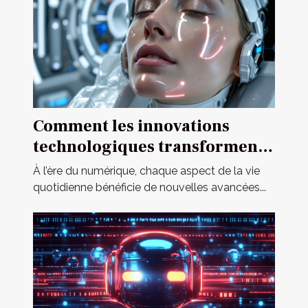
Comment les innovations
technologiques transforment-
elles les poupées pour adultes
À l’ère du numérique, chaque aspect de la vie
?
quotidienne bénéficie de nouvelles avancées...