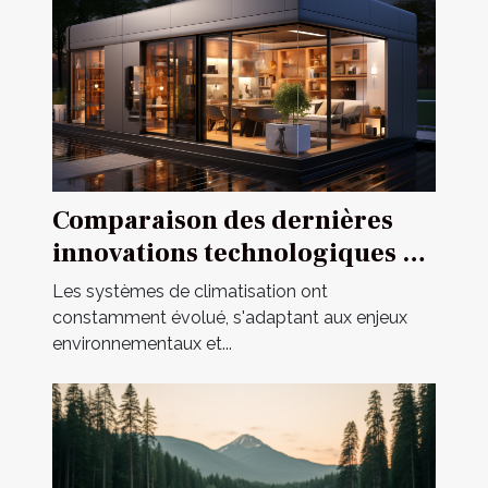
Comparaison des dernières
innovations technologiques en
matière de systèmes de
Les systèmes de climatisation ont
climatisation
constamment évolué, s'adaptant aux enjeux
environnementaux et...