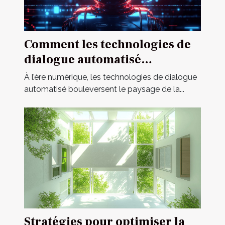
Comment les technologies de
dialogue automatisé
révolutionnent-elles la
À l’ère numérique, les technologies de dialogue
communication en ligne ?
automatisé bouleversent le paysage de la...
Stratégies pour optimiser la