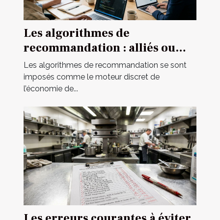
Les algorithmes de
recommandation : alliés ou
mirages pour le marketing
Les algorithmes de recommandation se sont
digital ?
imposés comme le moteur discret de
l’économie de...
Les erreurs courantes à éviter