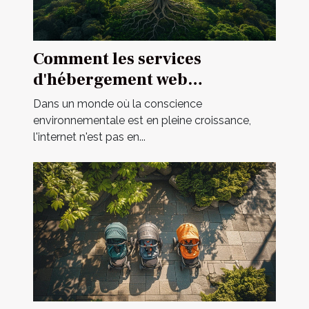
Comment les services
d'hébergement web
écologiques contribuent à un
Dans un monde où la conscience
internet durable
environnementale est en pleine croissance,
l'internet n'est pas en...