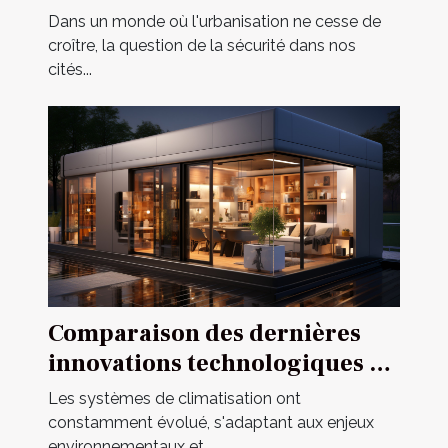
urbaine
Dans un monde où l'urbanisation ne cesse de
croître, la question de la sécurité dans nos
cités...
Comparaison des dernières
innovations technologiques en
matière de systèmes de
Les systèmes de climatisation ont
climatisation
constamment évolué, s'adaptant aux enjeux
environnementaux et...