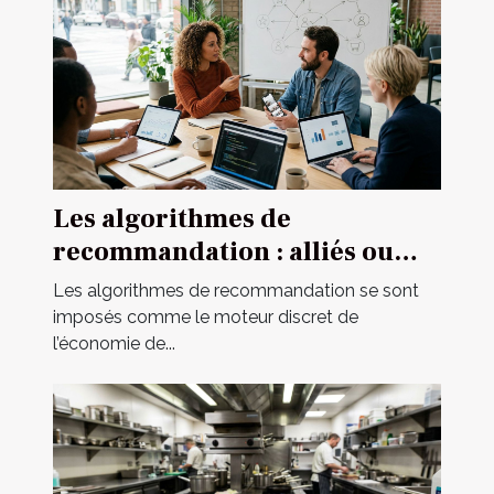
Les algorithmes de
recommandation : alliés ou
mirages pour le marketing
Les algorithmes de recommandation se sont
digital ?
imposés comme le moteur discret de
l’économie de...