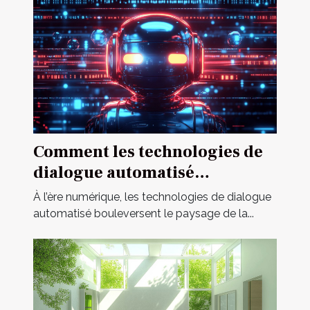
Comment les technologies de
dialogue automatisé
révolutionnent-elles la
À l’ère numérique, les technologies de dialogue
communication en ligne ?
automatisé bouleversent le paysage de la...