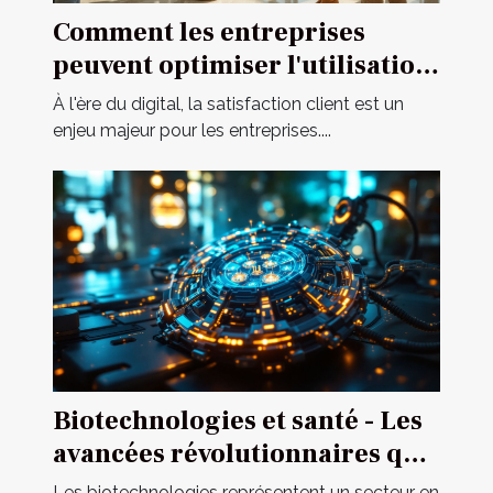
Comment les entreprises
peuvent optimiser l'utilisation
d'assistants IA pour le service
À l'ère du digital, la satisfaction client est un
client
enjeu majeur pour les entreprises....
Biotechnologies et santé - Les
avancées révolutionnaires qui
changent la médecine
Les biotechnologies représentent un secteur en