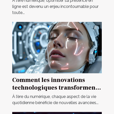
À l'ère numérique, optimiser sa présence en
ligne est devenu un enjeu incontournable pour
toute...
Comment les innovations
technologiques transforment-
elles les poupées pour adultes
À l’ère du numérique, chaque aspect de la vie
?
quotidienne bénéficie de nouvelles avancées...