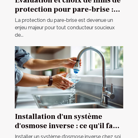
Évaluation et choix de films de
protection pour pare-brise :
guide complet
La protection du pare-brise est devenue un
enjeu majeur pour tout conducteur soucieux
de...
Installation d'un système
d'osmose inverse : ce qu'il faut
savoir
Installer un système d’osmose inverse chez soi