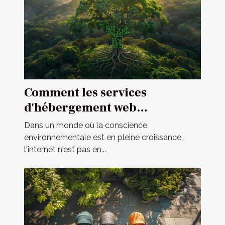
Comment les services
d'hébergement web
écologiques contribuent à un
Dans un monde où la conscience
internet durable
environnementale est en pleine croissance,
l'internet n'est pas en...