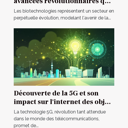
avancées révolutionnaires qui
changent la médecine
Les biotechnologies représentent un secteur en
perpétuelle évolution, modelant l'avenir de la...
Découverte de la 5G et son
impact sur l'internet des objets
avantages et défis
La technologie 5G, révolution tant attendue
dans le monde des télécommunications,
promet de...