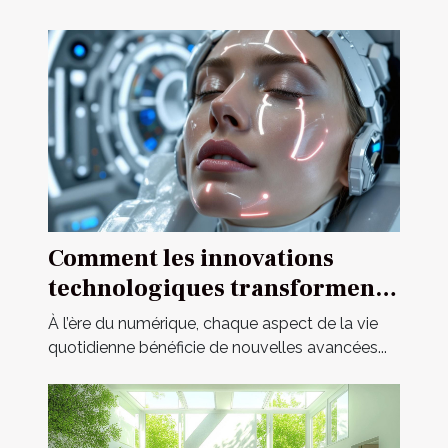
Comment les innovations
technologiques transforment-
elles les poupées pour adultes
À l’ère du numérique, chaque aspect de la vie
?
quotidienne bénéficie de nouvelles avancées...