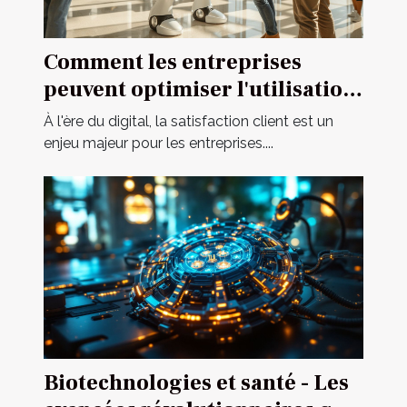
Comment les entreprises
peuvent optimiser l'utilisation
d'assistants IA pour le service
À l'ère du digital, la satisfaction client est un
client
enjeu majeur pour les entreprises....
Biotechnologies et santé - Les