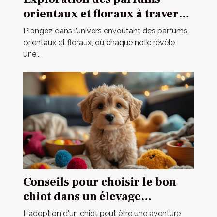
orientaux et floraux à travers
une fragrance iconique
Plongez dans l’univers envoûtant des parfums
orientaux et floraux, où chaque note révèle
une...
Conseils pour choisir le bon
chiot dans un élevage
spécialisé
L'adoption d'un chiot peut être une aventure