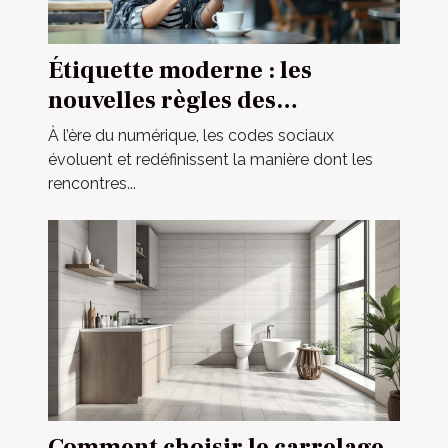
Étiquette moderne : les
nouvelles règles des
rencontres occasionnelles
À l’ère du numérique, les codes sociaux
évoluent et redéfinissent la manière dont les
rencontres...
Comment choisir le carrelage