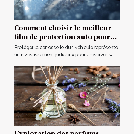
Comment choisir le meilleur
film de protection auto pour
votre véhicule ?
Protéger la carrosserie d’un véhicule représente
un investissement judicieux pour préserver sa...
Exploration des parfums