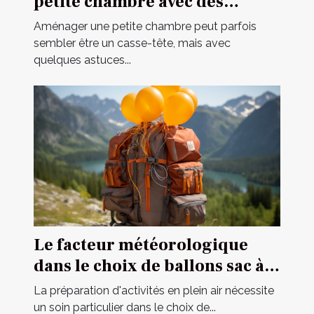
petite chambre avec des
meubles multifonctionnels
Aménager une petite chambre peut parfois
sembler être un casse-tête, mais avec
quelques astuces...
Le facteur météorologique
dans le choix de ballons sac à
dos pour des opérations
La préparation d'activités en plein air nécessite
extérieures
un soin particulier dans le choix de...