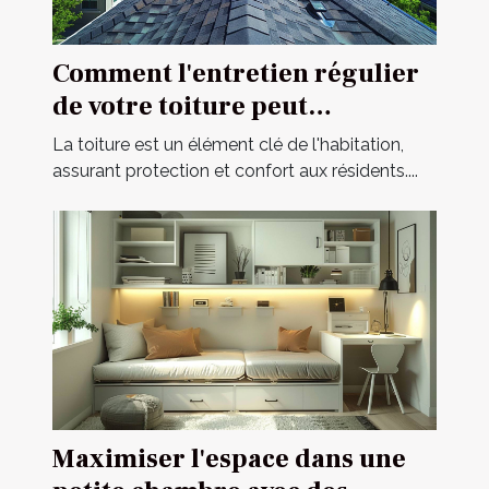
Comment l'entretien régulier
de votre toiture peut
prolonger sa durée de vie
La toiture est un élément clé de l'habitation,
assurant protection et confort aux résidents....
Maximiser l'espace dans une