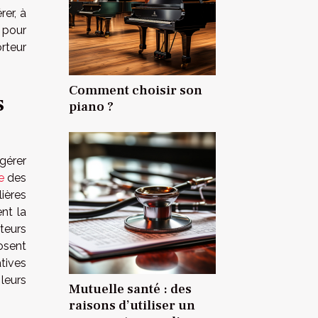
rer, à
 pour
rteur
Comment choisir son
s
piano ?
gérer
e
des
ières
ent la
teurs
osent
tives
leurs
Mutuelle santé : des
raisons d’utiliser un