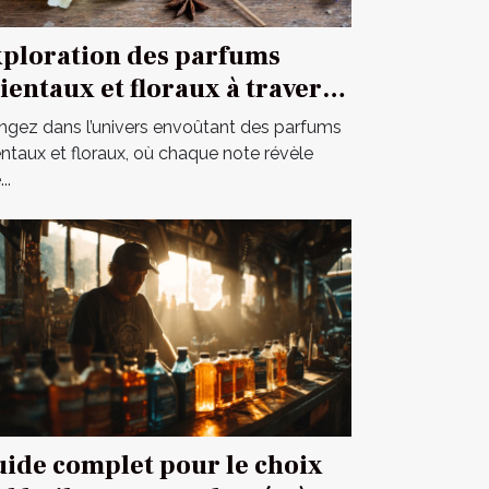
ploration des parfums
ientaux et floraux à travers
e fragrance iconique
ngez dans l’univers envoûtant des parfums
entaux et floraux, où chaque note révèle
..
ide complet pour le choix