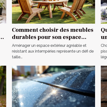
Comment choisir des meubles
Qu
re
durables pour son espace
un
extérieur ?
Aménager un espace extérieur agréable et
Cho
résistant aux intempéries représente un défi de
pis
taille...
légè