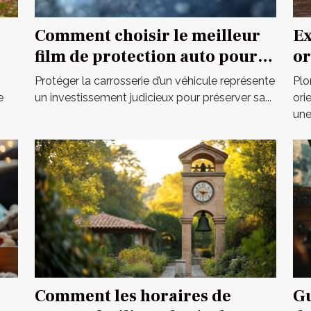
Comment choisir le meilleur
Ex
film de protection auto pour
or
votre véhicule ?
un
Protéger la carrosserie d’un véhicule représente
Plo
e
un investissement judicieux pour préserver sa...
ori
une.
Comment les horaires de
Gu