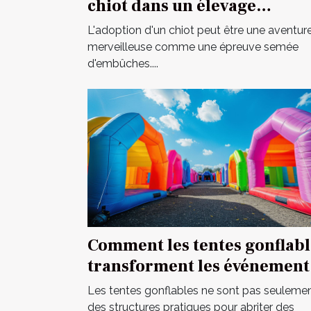
chiot dans un élevage
spécialisé
L'adoption d'un chiot peut être une aventur
merveilleuse comme une épreuve semée
d'embûches....
Comment les tentes gonflabl
transforment les événement
en spectacles
Les tentes gonflables ne sont pas seuleme
des structures pratiques pour abriter des