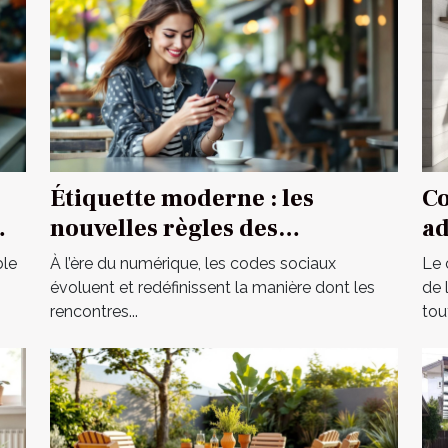
Étiquette moderne : les
Co
nouvelles règles des
ad
rencontres occasionnelles
vo
ble
À l’ère du numérique, les codes sociaux
Le 
évoluent et redéfinissent la manière dont les
de 
rencontres...
tout