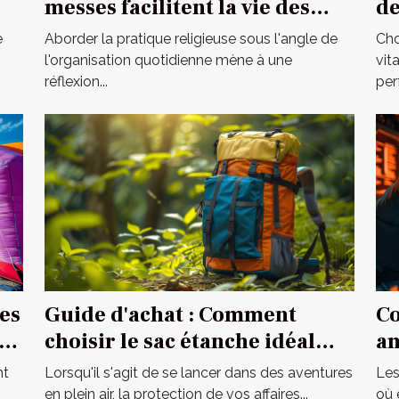
messes facilitent la vie des
de
pratiquants
vo
e
Aborder la pratique religieuse sous l'angle de
Cho
l'organisation quotidienne mène à une
vit
réflexion...
per
es
Guide d'achat : Comment
Co
s
choisir le sac étanche idéal
am
pour vos activités ?
nt
Lorsqu'il s'agit de se lancer dans des aventures
Les
en plein air, la protection de vos affaires...
où 