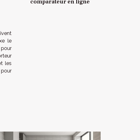
comparateur en ligne
oivent
xe le
 pour
rteur
t les
s pour