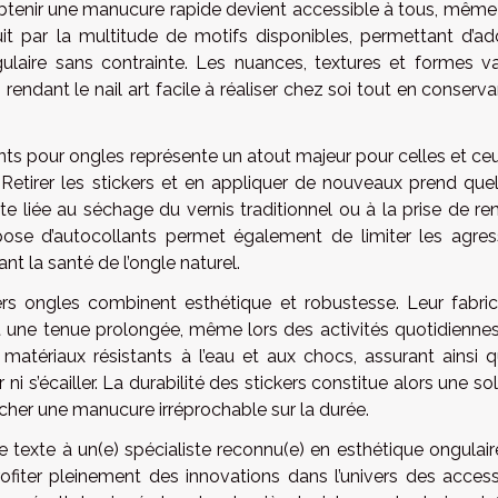
 obtenir une manucure rapide devient accessible à tous, même
t par la multitude de motifs disponibles, permettant d’ad
laire sans contrainte. Les nuances, textures et formes va
rendant le nail art facile à réaliser chez soi tout en conserv
ts pour ongles représente un atout majeur pour celles et ceu
 Retirer les stickers et en appliquer de nouveaux prend que
te liée au séchage du vernis traditionnel ou à la prise de re
a pose d’autocollants permet également de limiter les agres
nt la santé de l’ongle naturel.
s ongles combinent esthétique et robustesse. Leur fabric
 une tenue prolongée, même lors des activités quotidiennes
 matériaux résistants à l’eau et aux chocs, assurant ainsi q
 ni s’écailler. La durabilité des stickers constitue alors une so
ficher une manucure irréprochable sur la durée.
 texte à un(e) spécialiste reconnu(e) en esthétique ongulaire
rofiter pleinement des innovations dans l’univers des access