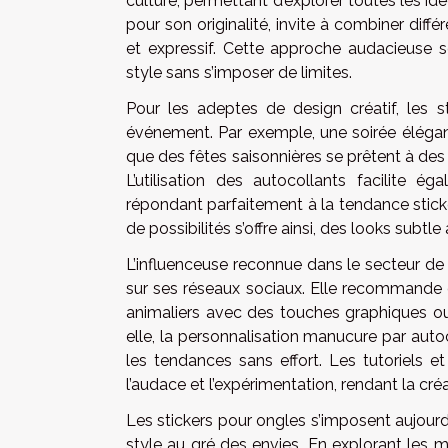
culture, permettant d’explorer toutes les i
pour son originalité, invite à combiner diff
et expressif. Cette approche audacieuse sé
style sans s’imposer de limites.
Pour les adeptes de design créatif, les
événement. Par exemple, une soirée élégan
que des fêtes saisonnières se prêtent à des
L’utilisation des autocollants facilite 
répondant parfaitement à la tendance sticke
de possibilités s’offre ainsi, des looks subtl
L’influenceuse reconnue dans le secteur de 
sur ses réseaux sociaux. Elle recommande 
animaliers avec des touches graphiques o
elle, la personnalisation manucure par auto
les tendances sans effort. Les tutoriels e
l’audace et l’expérimentation, rendant la cré
Les stickers pour ongles s’imposent aujou
style au gré des envies. En explorant les 