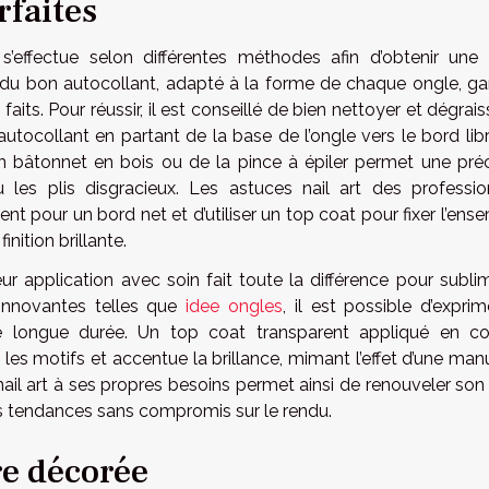
rfaites
 s’effectue selon différentes méthodes afin d’obtenir une
ix du bon autocollant, adapté à la forme de chaque ongle, gar
ts. Pour réussir, il est conseillé de bien nettoyer et dégrais
autocollant en partant de la base de l’ongle vers le bord lib
un bâtonnet en bois ou de la pince à épiler permet une préc
ou les plis disgracieux. Les astuces nail art des professio
 pour un bord net et d’utiliser un top coat pour fixer l’ense
nition brillante.
eur application avec soin fait toute la différence pour subli
innovantes telles que
idee ongles
, il est possible d’expri
ue longue durée. Un top coat transparent appliqué en c
les motifs et accentue la brillance, mimant l’effet d’une man
nail art à ses propres besoins permet ainsi de renouveler son
res tendances sans compromis sur le rendu.
e décorée