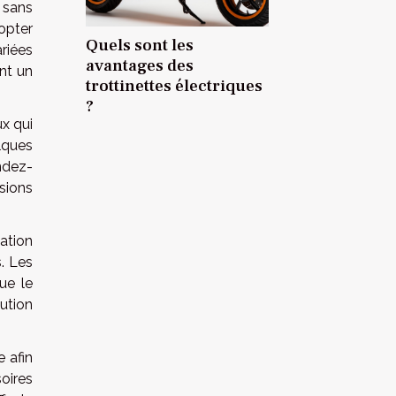
 sans
opter
Quels sont les
riées
avantages des
ant un
trottinettes électriques
?
x qui
lques
ndez-
sions
ation
. Les
ue le
lution
 afin
oires