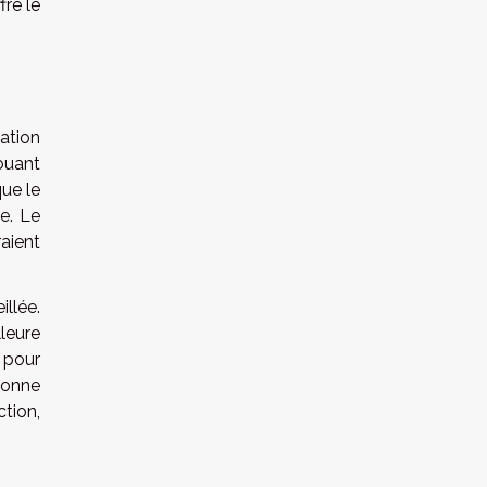
fre le
ation
buant
que le
e. Le
aient
illée.
leure
 pour
bonne
tion,