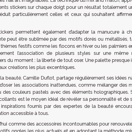
dées nail art imaginables. La technique du mix and match, app
érents stickers sur chaque doigt pour un résultat totalement 
duit particulièrement celles et ceux qui souhaitent affirmer
 stickers permettent également d’adapter la manucure à c
te peut être sublimée par des motifs dorés ou métallisés, t
 thèmes festifs comme les flocons en hiver ou les palmiers en
également l’association de plusieurs styles sur une même 
rs du moment : la liberté de tout oser. Une palette presque i
e aux créations les plus excentriques.
la beauté, Camille Duflot, partage régulièrement ses idées na
d’oser les associations inattendues, comme mélanger des m
u des couleurs pastels avec des éléments holographiques. 
collants est le moyen idéal de révéler sa personnalité et de 
t inspirations fournis par des expertes de la beauté encour
ation accessible à tous.
rd’hui comme des accessoires incontournables pour renouvele
motifs ongles les plus actuels et en adoptant la méthode mi