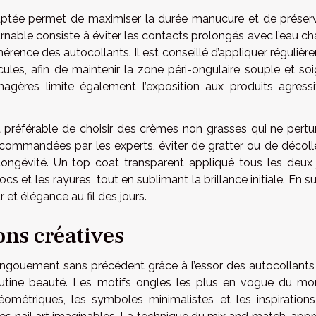
aptée permet de maximiser la durée manucure et de préserv
nable consiste à éviter les contacts prolongés avec l’eau ch
adhérence des autocollants. Il est conseillé d’appliquer réguliè
icules, afin de maintenir la zone péri-ongulaire souple et so
nagères limite également l’exposition aux produits agressi
st préférable de choisir des crèmes non grasses qui ne pertu
ecommandées par les experts, éviter de gratter ou de décolle
 longévité. Un top coat transparent appliqué tous les deux 
cs et les rayures, tout en sublimant la brillance initiale. En s
 et élégance au fil des jours.
ons créatives
ngouement sans précédent grâce à l’essor des autocollants
routine beauté. Les motifs ongles les plus en vogue du m
 géométriques, les symboles minimalistes et les inspiration