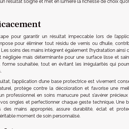
 un résultat soigné et met en lumière la richesse de choix qu’of
ficacement
ape pour garantir un résultat impeccable lors de l’applic
mpose pour éliminer tout résidu de vernis ou d’huile, contri
 Les soins des mains intègrent également l’hydratation ainsi 
nt négligée mais déterminante pour une surface lisse et sain
orme souhaitée, tout en évitant les irrégularités qui pourr
.
ltat, l’application d’une base protectrice est vivement conse
aturel, protège contre la décoloration et favorise une meil
s d’un professionnel en soins manucure peut s’avérer précieux
de vos ongles et perfectionner chaque geste technique. Une 
 des mains appropriés, assure durabilité, éclat et protec
éritable moment de soin personnalisé.