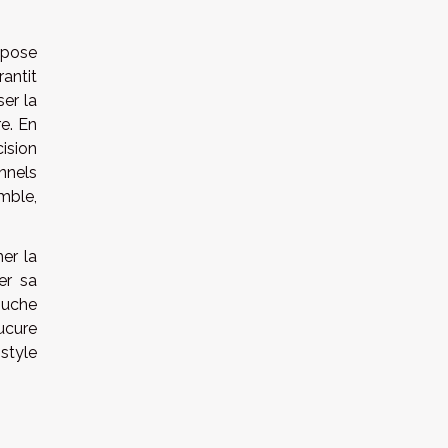
 pose
antit
ser la
re. En
ision
nnels
mble,
mer la
mer sa
ouche
ucure
 style