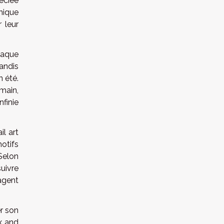
réciée
unique
 leur
haque
andis
 été.
main,
nfinie
il art
otifs
Selon
suivre
agent
r son
x and