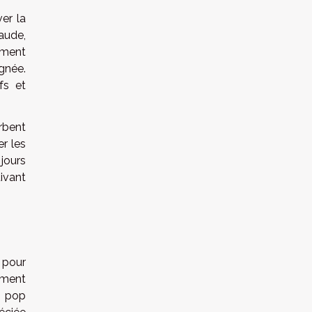
er la
aude,
rement
ignée.
fs et
rbent
r les
jours
uivant
 pour
oment
s pop