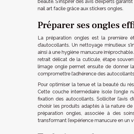
beauté. S’inspirer des avis d’experts garantit
nail art facile grâce aux stickers ongles.
Préparer ses ongles ef
La préparation ongles est la première ét
d’autocollants. Un nettoyage minutieux s’i
ainsi à une hygiène manucure irréprochable.
retrait délicat de la cuticule, étape souve
limage ongle permet ensuite de donner la f
compromettre l’adhérence des autocollants
Pour optimiser la tenue et la beauté du résu
Cette couche intermédiaire isole l’ongle n
fixation des autocollants. Solliciter l’avi
choisir les produits adaptés à la nature 
préparation ongles, associée à des soins
transformant l’expérience manucure en un v