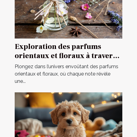
Exploration des parfums
orientaux et floraux à travers
une fragrance iconique
Plongez dans l’univers envoûtant des parfums
orientaux et floraux, où chaque note révèle
une...