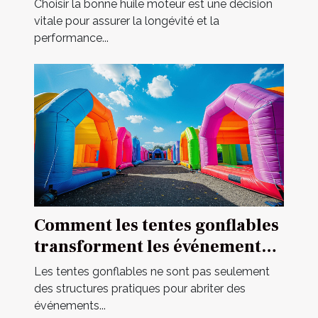
votre véhicule
Choisir la bonne huile moteur est une décision
vitale pour assurer la longévité et la
performance...
Comment les tentes gonflables
transforment les événements
en spectacles
Les tentes gonflables ne sont pas seulement
des structures pratiques pour abriter des
événements...