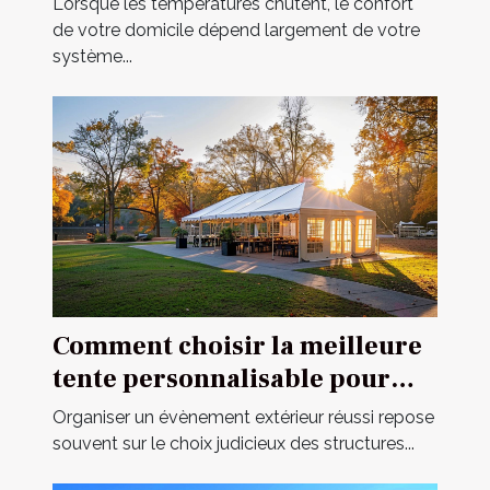
Lorsque les températures chutent, le confort
de votre domicile dépend largement de votre
système...
Comment choisir la meilleure
tente personnalisable pour
votre événement
Organiser un évènement extérieur réussi repose
souvent sur le choix judicieux des structures...