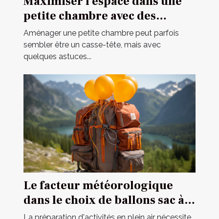
Maximiser l'espace dans une
petite chambre avec des
meubles multifonctionnels
Aménager une petite chambre peut parfois
sembler être un casse-tête, mais avec
quelques astuces...
Le facteur météorologique
dans le choix de ballons sac à
dos pour des opérations
La préparation d'activités en plein air nécessite