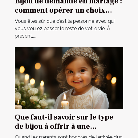
Bijou de demande en mariage :
comment opérer un choix
parfait ?
Vous êtes sûr que c’est la personne avec qui
vous voulez passer le reste de votre vie. À
présent,...
Que faut-il savoir sur le type
de bijou à offrir à une
cérémonie de baptême ?
Quand les parents sont honorés de l’arrivée d’un