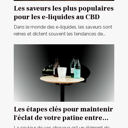
Les saveurs les plus populaires
pour les e-liquides au CBD
Dans le monde des e-liquides, les saveurs sont
reines et dictent souvent les tendances de...
Les étapes clés pour maintenir
l'éclat de votre patine entre
deux visites chez le coiffeur
La couleur de vos cheveux est un élément de