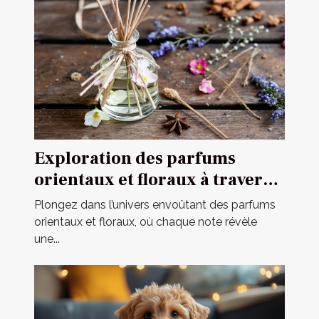
Exploration des parfums
orientaux et floraux à travers
une fragrance iconique
Plongez dans l’univers envoûtant des parfums
orientaux et floraux, où chaque note révèle
une...