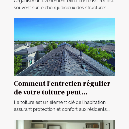
Organiser un évènement extérieur réussi repose
souvent sur le choix judicieux des structures...
Comment l'entretien régulier
de votre toiture peut
prolonger sa durée de vie
La toiture est un élément clé de l'habitation,
assurant protection et confort aux résidents....