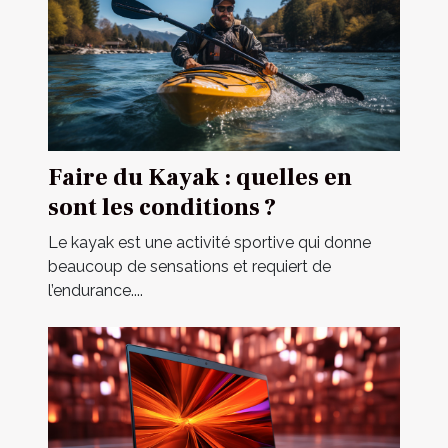
Faire du Kayak : quelles en
sont les conditions ?
Le kayak est une activité sportive qui donne
beaucoup de sensations et requiert de
l’endurance....