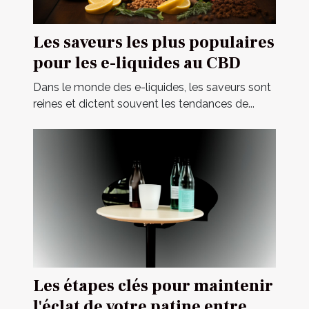
Les saveurs les plus populaires
pour les e-liquides au CBD
Dans le monde des e-liquides, les saveurs sont
reines et dictent souvent les tendances de...
Les étapes clés pour maintenir
l'éclat de votre patine entre