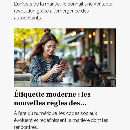
autocollants ?
L'univers de la manucure connaît une véritable
révolution grâce à l'émergence des
autocollants...
Étiquette moderne : les
nouvelles règles des
rencontres occasionnelles
À l’ère du numérique, les codes sociaux
évoluent et redéfinissent la manière dont les
rencontres...