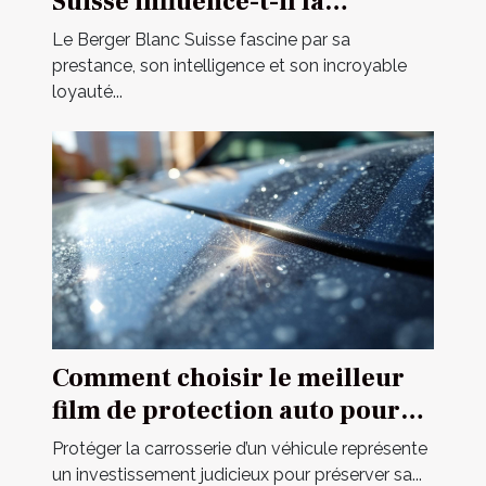
Suisse influence-t-il la
dynamique familiale ?
Le Berger Blanc Suisse fascine par sa
prestance, son intelligence et son incroyable
loyauté...
Comment choisir le meilleur
film de protection auto pour
votre véhicule ?
Protéger la carrosserie d’un véhicule représente
un investissement judicieux pour préserver sa...