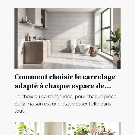
Comment choisir le carrelage
adapté à chaque espace de
votre maison ?
Le choix du carrelage idéal pour chaque pièce
de la maison est une étape essentielle dans
tout...