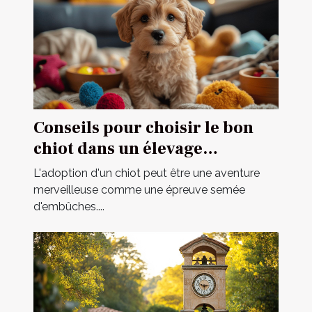
Conseils pour choisir le bon
chiot dans un élevage
spécialisé
L'adoption d'un chiot peut être une aventure
merveilleuse comme une épreuve semée
d'embûches....