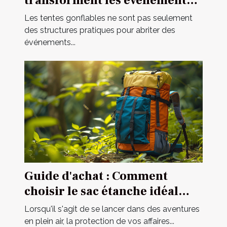
transforment les événements
en spectacles
Les tentes gonflables ne sont pas seulement
des structures pratiques pour abriter des
événements...
Guide d'achat : Comment
choisir le sac étanche idéal
pour vos activités ?
Lorsqu'il s'agit de se lancer dans des aventures
en plein air, la protection de vos affaires...