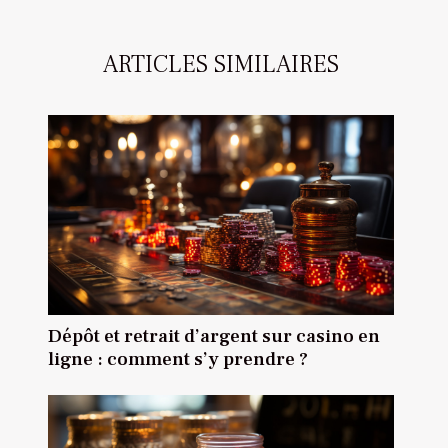
ARTICLES SIMILAIRES
Dépôt et retrait d’argent sur casino en
ligne : comment s’y prendre ?