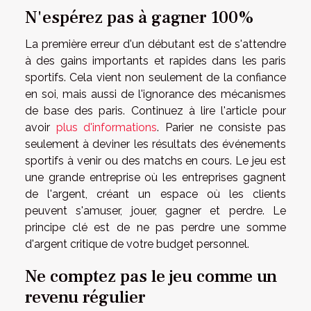
N'espérez pas à gagner 100%
La première erreur d'un débutant est de s'attendre
à des gains importants et rapides dans les paris
sportifs. Cela vient non seulement de la confiance
en soi, mais aussi de l'ignorance des mécanismes
de base des paris. Continuez à lire l'article pour
avoir
plus d'informations
. Parier ne consiste pas
seulement à deviner les résultats des événements
sportifs à venir ou des matchs en cours. Le jeu est
une grande entreprise où les entreprises gagnent
de l'argent, créant un espace où les clients
peuvent s'amuser, jouer, gagner et perdre. Le
principe clé est de ne pas perdre une somme
d'argent critique de votre budget personnel.
Ne comptez pas le jeu comme un
revenu régulier