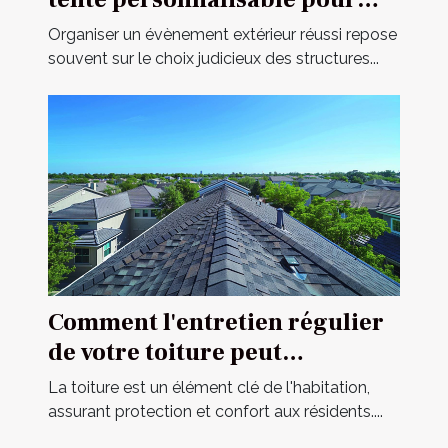
votre événement
Organiser un évènement extérieur réussi repose
souvent sur le choix judicieux des structures...
Comment l'entretien régulier
de votre toiture peut
prolonger sa durée de vie
La toiture est un élément clé de l'habitation,
assurant protection et confort aux résidents....