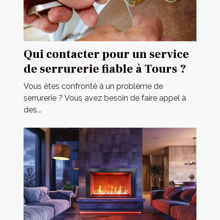
Qui contacter pour un service
de serrurerie fiable à Tours ?
Vous êtes confronté à un problème de
serrurerie ? Vous avez besoin de faire appel à
des...