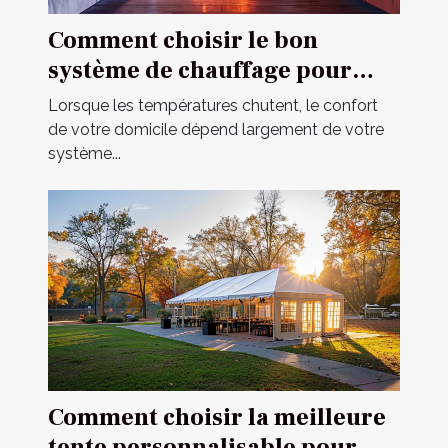
Comment choisir le bon
système de chauffage pour
votre domicile
Lorsque les températures chutent, le confort
de votre domicile dépend largement de votre
système...
Comment choisir la meilleure
tente personnalisable pour