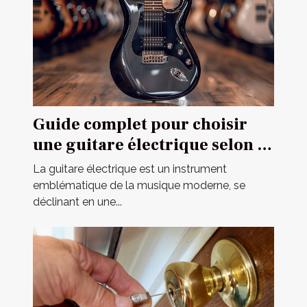
Guide complet pour choisir
une guitare électrique selon sa
construction
La guitare électrique est un instrument
emblématique de la musique moderne, se
déclinant en une...