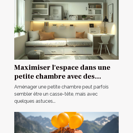
Maximiser l'espace dans une
petite chambre avec des
meubles multifonctionnels
Aménager une petite chambre peut parfois
sembler être un casse-tête, mais avec
quelques astuces...