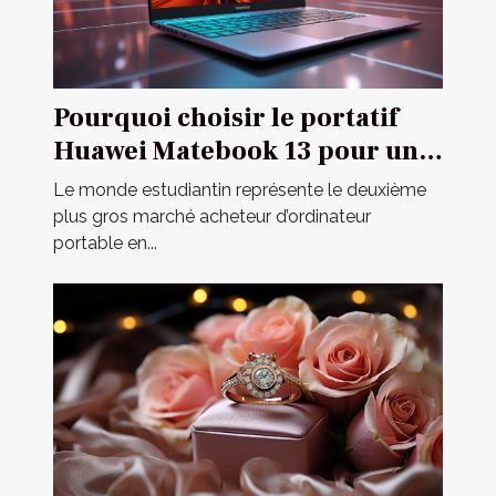
Pourquoi choisir le portatif
Huawei Matebook 13 pour un
étudiant ?
Le monde estudiantin représente le deuxième
plus gros marché acheteur d’ordinateur
portable en...