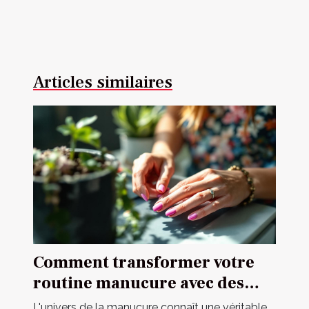
Articles similaires
Comment transformer votre
routine manucure avec des
autocollants ?
L'univers de la manucure connaît une véritable