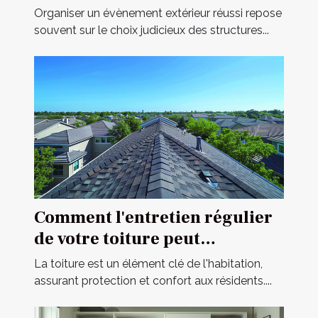
votre événement
Organiser un évènement extérieur réussi repose
souvent sur le choix judicieux des structures...
Comment l'entretien régulier
de votre toiture peut
prolonger sa durée de vie
La toiture est un élément clé de l'habitation,
assurant protection et confort aux résidents....