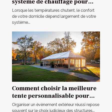
système de chauffage pour
votre domicile
Lorsque les températures chutent, le confort
de votre domicile dépend largement de votre
système...
Comment choisir la meilleure
tente personnalisable pour
votre événement
Organiser un évènement extérieur réussi repose
souvent sur le choix judicieux des structures...