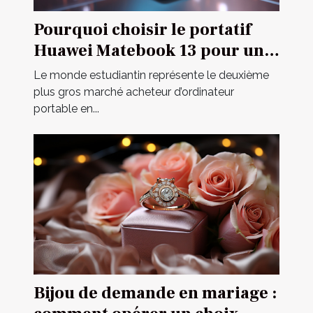
Pourquoi choisir le portatif
Huawei Matebook 13 pour un
étudiant ?
Le monde estudiantin représente le deuxième
plus gros marché acheteur d’ordinateur
portable en...
Bijou de demande en mariage :