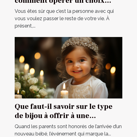
comment opérer un choix
parfait ?
Vous êtes sûr que c’est la personne avec qui
vous voulez passer le reste de votre vie. À
présent,...
Que faut-il savoir sur le type
de bijou à offrir à une
cérémonie de baptême ?
Quand les parents sont honorés de l’arrivée d’un
nouveau bébé, l’événement qui marque la...