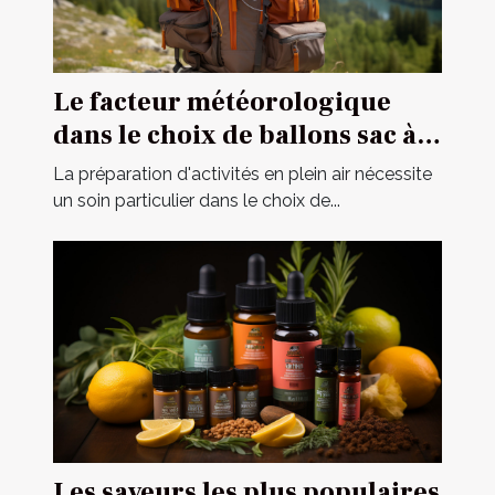
Le facteur météorologique
dans le choix de ballons sac à
dos pour des opérations
La préparation d'activités en plein air nécessite
extérieures
un soin particulier dans le choix de...
Les saveurs les plus populaires