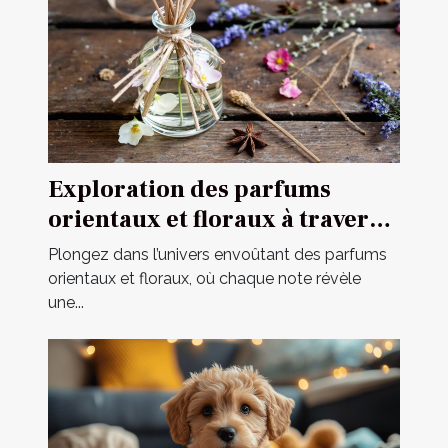
Exploration des parfums
orientaux et floraux à travers
une fragrance iconique
Plongez dans l’univers envoûtant des parfums
orientaux et floraux, où chaque note révèle
une...