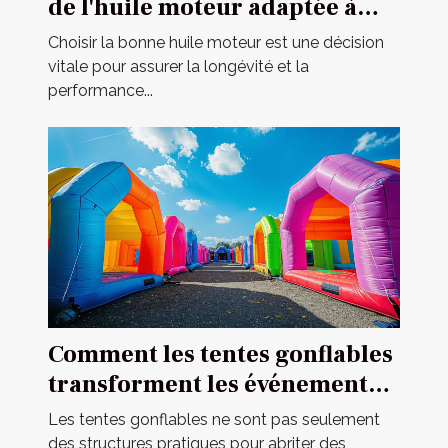
de l'huile moteur adaptée à
votre véhicule
Choisir la bonne huile moteur est une décision
vitale pour assurer la longévité et la
performance...
Comment les tentes gonflables
transforment les événements
en spectacles
Les tentes gonflables ne sont pas seulement
des structures pratiques pour abriter des