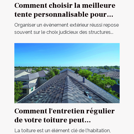
Comment choisir la meilleure
tente personnalisable pour
votre événement
Organiser un évènement extérieur réussi repose
souvent sur le choix judicieux des structures...
Comment l'entretien régulier
de votre toiture peut
prolonger sa durée de vie
La toiture est un élément clé de l'habitation,