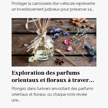
votre véhicule ?
Protéger la carrosserie d’un véhicule représente
un investissement judicieux pour préserver sa...
Exploration des parfums
orientaux et floraux à travers
une fragrance iconique
Plongez dans l’univers envoûtant des parfums
orientaux et floraux, où chaque note révèle
une...