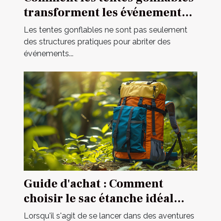
transforment les événements
en spectacles
Les tentes gonflables ne sont pas seulement
des structures pratiques pour abriter des
événements...
Guide d'achat : Comment
choisir le sac étanche idéal
pour vos activités ?
Lorsqu'il s'agit de se lancer dans des aventures