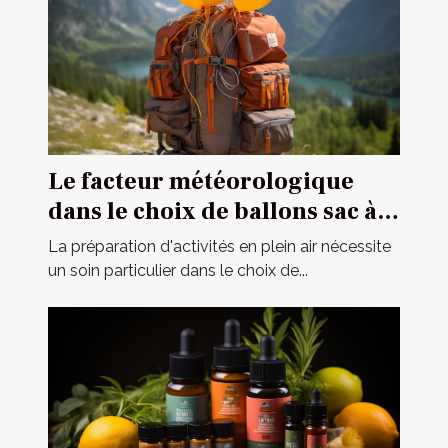
Le facteur météorologique
dans le choix de ballons sac à
dos pour des opérations
La préparation d'activités en plein air nécessite
extérieures
un soin particulier dans le choix de...