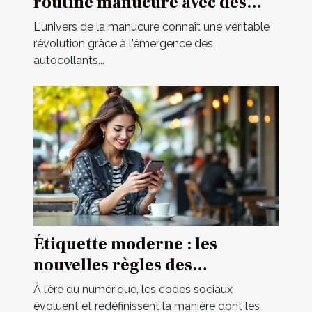
routine manucure avec des
autocollants ?
L'univers de la manucure connaît une véritable
révolution grâce à l'émergence des
autocollants...
Étiquette moderne : les
nouvelles règles des
rencontres occasionnelles
À l’ère du numérique, les codes sociaux
évoluent et redéfinissent la manière dont les