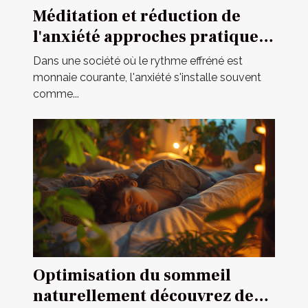
Méditation et réduction de
l'anxiété approches pratiques
pour un esprit apaisé
Dans une société où le rythme effréné est
monnaie courante, l'anxiété s'installe souvent
comme...
Optimisation du sommeil
naturellement découvrez des