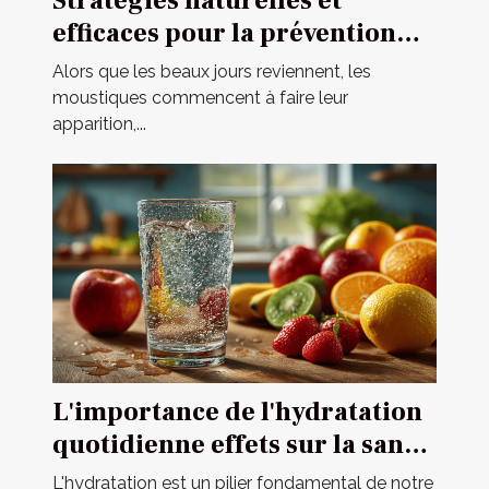
Stratégies naturelles et
efficaces pour la prévention
des piqûres de moustique
Alors que les beaux jours reviennent, les
moustiques commencent à faire leur
apparition,...
L'importance de l'hydratation
quotidienne effets sur la santé
et conseils pour une
L'hydratation est un pilier fondamental de notre