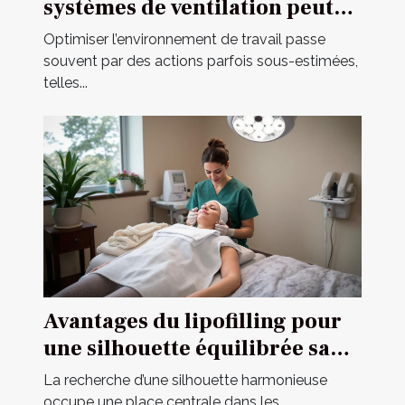
systèmes de ventilation peut
améliorer votre
Optimiser l’environnement de travail passe
environnement de travail ?
souvent par des actions parfois sous-estimées,
telles...
Avantages du lipofilling pour
une silhouette équilibrée sans
implants
La recherche d’une silhouette harmonieuse
occupe une place centrale dans les