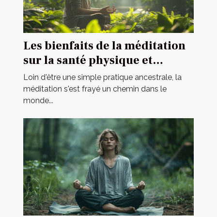
Les bienfaits de la méditation
sur la santé physique et
mentale comment débuter une
Loin d'être une simple pratique ancestrale, la
pratique méditative pour les
méditation s'est frayé un chemin dans le
monde...
débutants