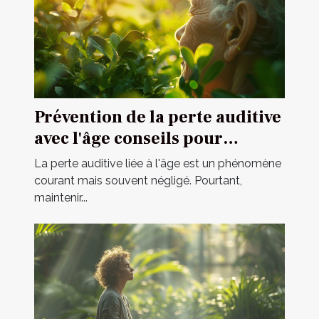
Prévention de la perte auditive
avec l'âge conseils pour
maintenir une ouïe fine et
La perte auditive liée à l'âge est un phénomène
réactive
courant mais souvent négligé. Pourtant,
maintenir...