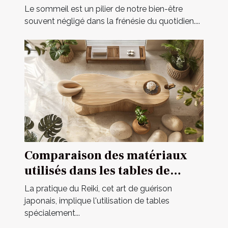
techniques méconnues pour
Le sommeil est un pilier de notre bien-être
améliorer la qualité de vos
souvent négligé dans la frénésie du quotidien....
nuits
Comparaison des matériaux
utilisés dans les tables de
massage reiki
La pratique du Reiki, cet art de guérison
japonais, implique l'utilisation de tables
spécialement...