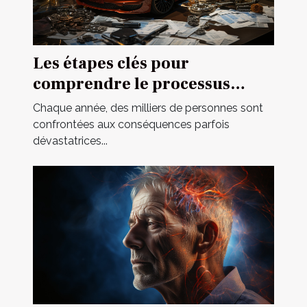
Les étapes clés pour
comprendre le processus
d'indemnisation après un
Chaque année, des milliers de personnes sont
accident
confrontées aux conséquences parfois
dévastatrices...