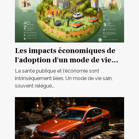
Les impacts économiques de
l'adoption d'un mode de vie
sain sur les dépenses de santé
La santé publique et l'économie sont
publique
intrinsèquement liées. Un mode de vie sain,
souvent relégué...