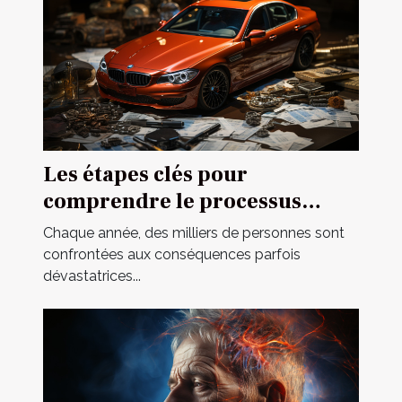
Les étapes clés pour
comprendre le processus
d'indemnisation après un
Chaque année, des milliers de personnes sont
accident
confrontées aux conséquences parfois
dévastatrices...