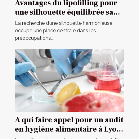
Avantages du lipofilling pour
une silhouette équilibrée sans
implants
La recherche d’une silhouette harmonieuse
occupe une place centrale dans les
préoccupations...
A qui faire appel pour un audit
en hygiène alimentaire à Lyon
?