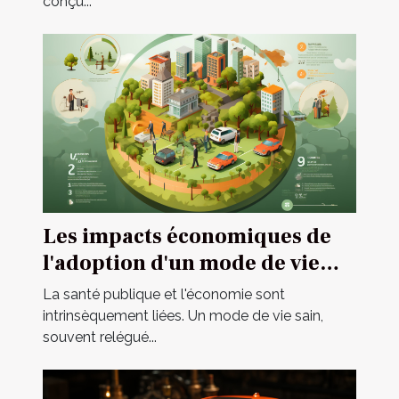
conçu...
Les impacts économiques de
l'adoption d'un mode de vie
sain sur les dépenses de santé
La santé publique et l'économie sont
publique
intrinsèquement liées. Un mode de vie sain,
souvent relégué...