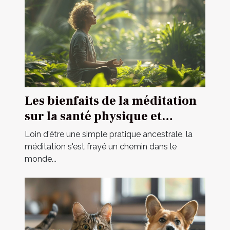
Les bienfaits de la méditation
sur la santé physique et
mentale comment débuter une
Loin d'être une simple pratique ancestrale, la
pratique méditative pour les
méditation s'est frayé un chemin dans le
monde...
débutants