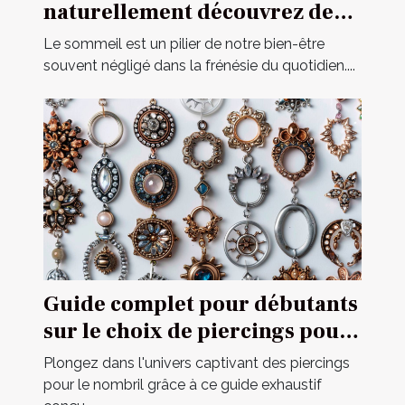
naturellement découvrez des
techniques méconnues pour
Le sommeil est un pilier de notre bien-être
améliorer la qualité de vos
souvent négligé dans la frénésie du quotidien....
nuits
Guide complet pour débutants
sur le choix de piercings pour
le nombril
Plongez dans l'univers captivant des piercings
pour le nombril grâce à ce guide exhaustif