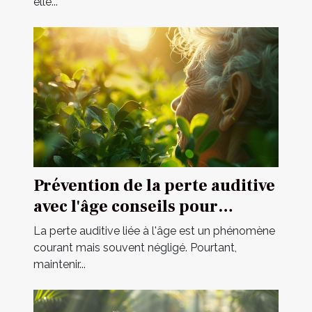
elle...
Prévention de la perte auditive
avec l'âge conseils pour
maintenir une ouïe fine et
La perte auditive liée à l'âge est un phénomène
réactive
courant mais souvent négligé. Pourtant,
maintenir...