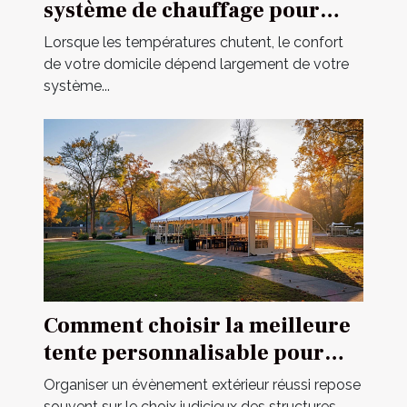
système de chauffage pour
votre domicile
Lorsque les températures chutent, le confort
de votre domicile dépend largement de votre
système...
Comment choisir la meilleure
tente personnalisable pour
votre événement
Organiser un évènement extérieur réussi repose
souvent sur le choix judicieux des structures...