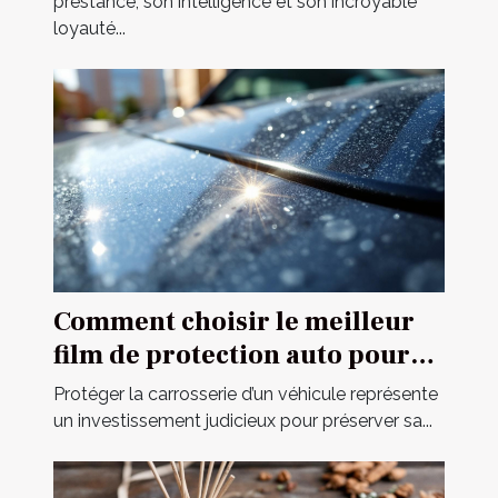
prestance, son intelligence et son incroyable
loyauté...
Comment choisir le meilleur
film de protection auto pour
votre véhicule ?
Protéger la carrosserie d’un véhicule représente
un investissement judicieux pour préserver sa...