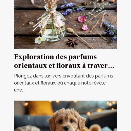
Exploration des parfums
orientaux et floraux à travers
une fragrance iconique
Plongez dans l’univers envoûtant des parfums
orientaux et floraux, où chaque note révèle
une...