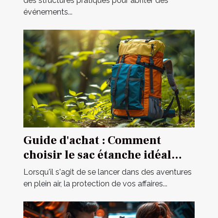
des structures pratiques pour abriter des
événements...
Guide d'achat : Comment
choisir le sac étanche idéal
pour vos activités ?
Lorsqu'il s'agit de se lancer dans des aventures
en plein air, la protection de vos affaires...