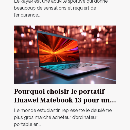
Le kayak est une activité sportive qui donne
beaucoup de sensations et requiert de
l’endurance....
Pourquoi choisir le portatif
Huawei Matebook 13 pour un
étudiant ?
Le monde estudiantin représente le deuxième
plus gros marché acheteur d’ordinateur
portable en...