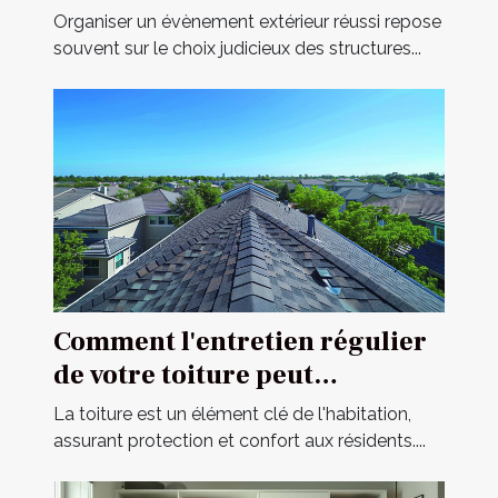
votre événement
Organiser un évènement extérieur réussi repose
souvent sur le choix judicieux des structures...
Comment l'entretien régulier
de votre toiture peut
prolonger sa durée de vie
La toiture est un élément clé de l'habitation,
assurant protection et confort aux résidents....