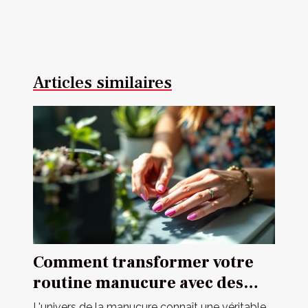
Articles similaires
Comment transformer votre
routine manucure avec des
autocollants ?
L'univers de la manucure connaît une véritable