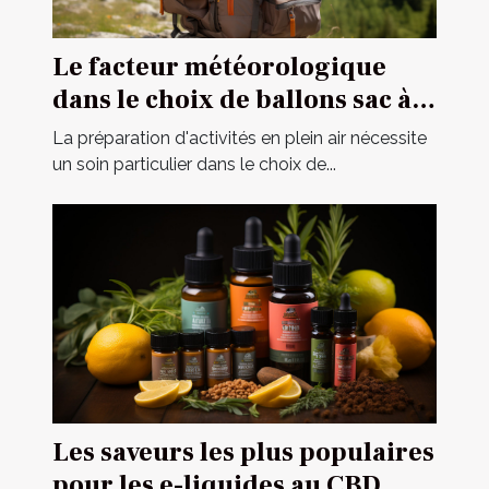
Le facteur météorologique
dans le choix de ballons sac à
dos pour des opérations
La préparation d'activités en plein air nécessite
extérieures
un soin particulier dans le choix de...
Les saveurs les plus populaires
pour les e-liquides au CBD