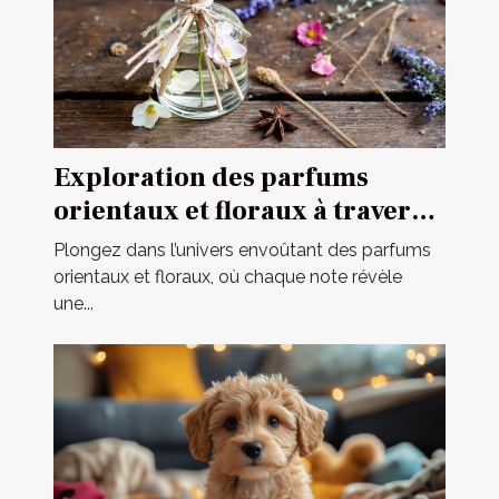
Exploration des parfums
orientaux et floraux à travers
une fragrance iconique
Plongez dans l’univers envoûtant des parfums
orientaux et floraux, où chaque note révèle
une...