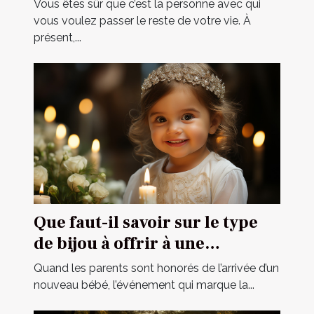
parfait ?
Vous êtes sûr que c’est la personne avec qui
vous voulez passer le reste de votre vie. À
présent,...
Que faut-il savoir sur le type
de bijou à offrir à une
cérémonie de baptême ?
Quand les parents sont honorés de l’arrivée d’un
nouveau bébé, l’événement qui marque la...