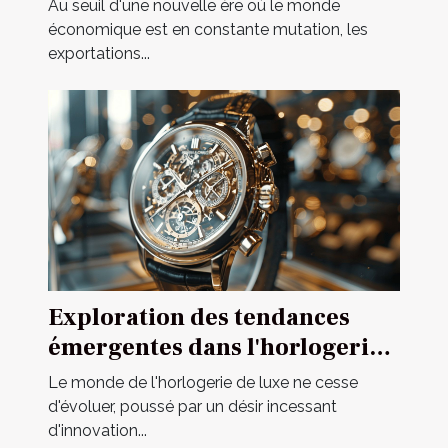
secteurs prometteurs
Au seuil d'une nouvelle ère où le monde
économique est en constante mutation, les
exportations...
Exploration des tendances
émergentes dans l'horlogerie
de luxe
Le monde de l'horlogerie de luxe ne cesse
d'évoluer, poussé par un désir incessant
d'innovation...