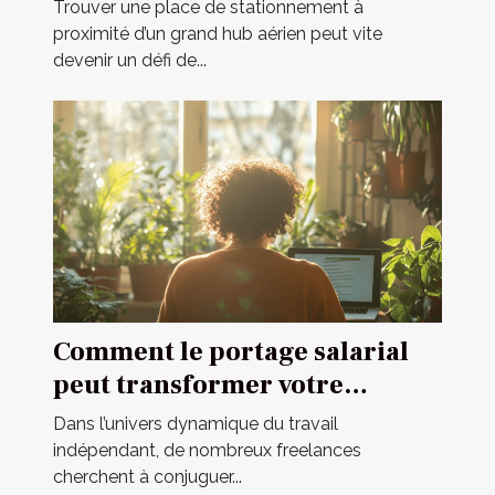
: guide pratique
Trouver une place de stationnement à
proximité d’un grand hub aérien peut vite
devenir un défi de...
Comment le portage salarial
peut transformer votre
carrière de freelance ?
Dans l’univers dynamique du travail
indépendant, de nombreux freelances
cherchent à conjuguer...