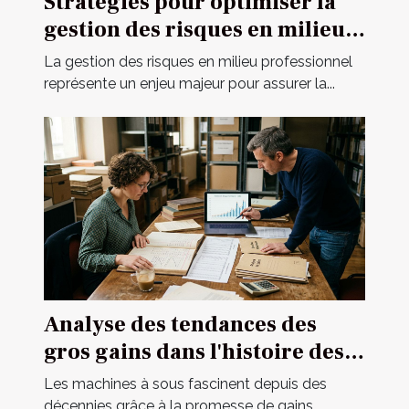
Stratégies pour optimiser la
gestion des risques en milieu
professionnel
La gestion des risques en milieu professionnel
représente un enjeu majeur pour assurer la...
Analyse des tendances des
gros gains dans l'histoire des
machines à sous
Les machines à sous fascinent depuis des
décennies grâce à la promesse de gains