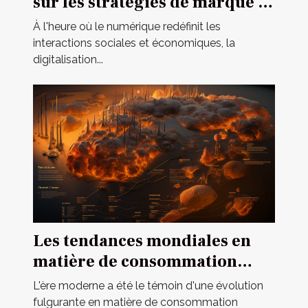
sur les stratégies de marque à
l'échelle globale
À l'heure où le numérique redéfinit les
interactions sociales et économiques, la
digitalisation...
Les tendances mondiales en
matière de consommation
d'énergie et leurs impacts
L'ère moderne a été le témoin d'une évolution
environnementaux
fulgurante en matière de consommation